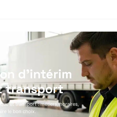
ion d’intérim
t transport
que et transport : métiers, horaires,
ire le bon choix.