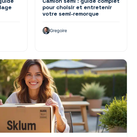
 guide
Camion semi : guide complet
elage
pour choisir et entretenir
votre semi-remorque
Gregoire