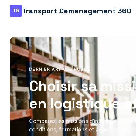
Transport Demenagement 360
DERNIER ARTICLE PUBLIÉ
Choisir sa miss
en logistique e
Comparez les missions d’intérim en logisti
conditions, formations et agences pour fa