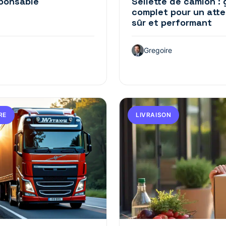
sponsable
Sellette de camion :
complet pour un att
sûr et performant
Gregoire
RE
LIVRAISON